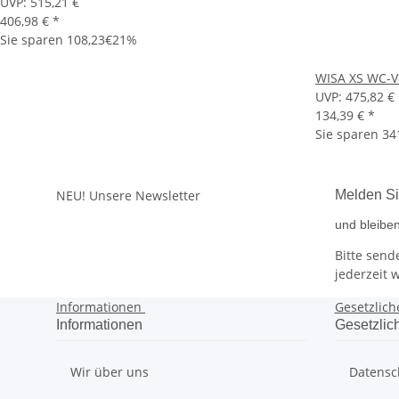
UVP:
515,21 €
406,98 €
*
Sie sparen
108,23€
21%
WISA XS WC-Vo
UVP:
475,82 €
134,39 €
*
Sie sparen
34
NEU!
Unsere Newsletter
Melden Si
und bleiben
Bitte send
jederzeit 
Informationen
Gesetzlich
Informationen
Gesetzlic
Wir über uns
Datensc