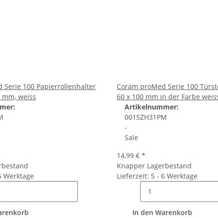
Serie 100 Papierrollenhalter
Coram proMed Serie 100 Türs
0 mm, weiss
60 x 100 mm in der Farbe weis
mer:
Artikelnummer:
M
0015ZH31PM
-
Sale
14,99 €
*
rbestand
Knapper Lagerbestand
 6 Werktage
Lieferzeit: 5 - 6 Werktage
arenkorb
In den Warenkorb