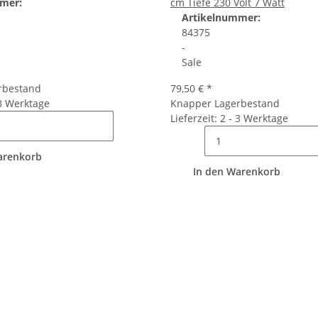
mer:
cm Tiefe 230 Volt 7 Watt
Artikelnummer:
84375
-
Sale
rbestand
79,50 €
*
 3 Werktage
Knapper Lagerbestand
Lieferzeit: 2 - 3 Werktage
arenkorb
In den Warenkorb