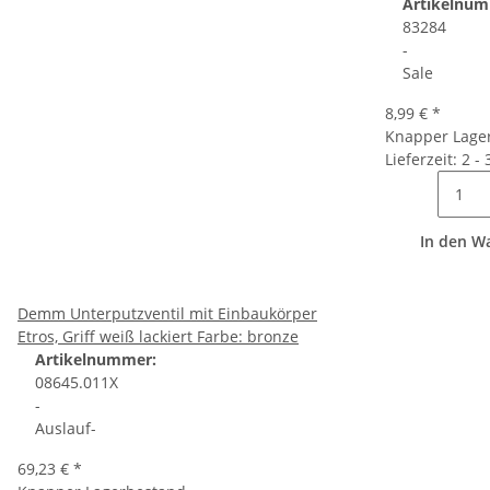
Artikelnum
83284
-
Sale
8,99 €
*
Knapper Lage
Lieferzeit: 2 -
In den W
Demm Unterputzventil mit Einbaukörper
Etros, Griff weiß lackiert Farbe: bronze
Artikelnummer:
08645.011X
-
Auslauf-
69,23 €
*