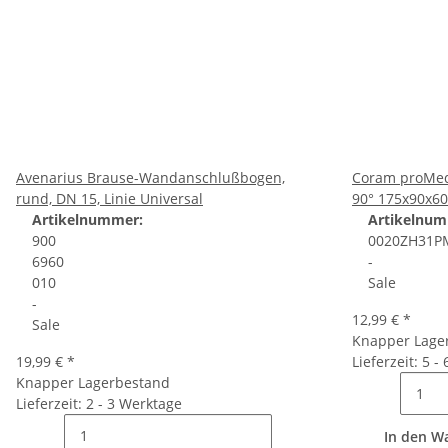
Avenarius Brause-Wandanschlußbogen,
Coram proMed 
rund, DN 15, Linie Universal
90° 175x90x6
Artikelnummer:
Artikelnum
900
0020ZH31P
6960
-
010
Sale
-
12,99 €
*
Sale
Knapper Lage
19,99 €
*
Lieferzeit: 5 -
Knapper Lagerbestand
Lieferzeit: 2 - 3 Werktage
In den W