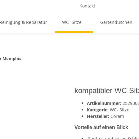
Kontakt
Reinigung & Reparatur
WC- Sitze
Gartenduschen
er Memphis
kompatibler WC Sit
Artikelnummer:
252930
Kategorie:
WC- Sitze
Hersteller:
Coram
Vorteile auf einen Blick
Sanftes und leises Schl