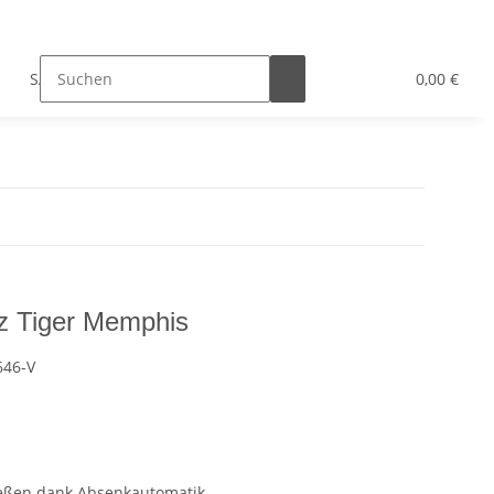
SALE
Bad-Hilfsmittel
Hersteller
0,00 €
z Tiger Memphis
646-V
ießen dank Absenkautomatik